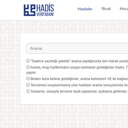
Hadis Veritabanı
Rical
Hoca
Hadisler
"Sadece yazıldığı şekilde" arama yaptığınızda tam olarak yazdığ
Arama, Arap harflerinden oluşan kelimeler girildiğinde Hadis, T
yapılır.
Birden fazla kelime girildiğinde, arama kelimeleri VE ile bağlanı
Tercümesi onaylanmamış olan hadisler arama sonuçlarında list
Sıralama, sırasıyla terceme teyiti yapılanlar, açıklama girilenler